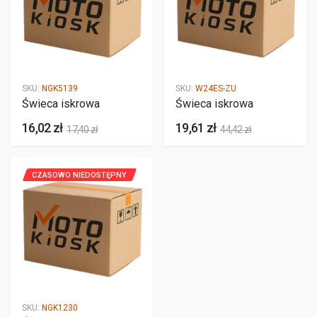
SKU:
NGK5139
SKU:
W24ES-ZU
Świeca iskrowa
Świeca iskrowa
16,02 zł
19,61 zł
17,40 zł
44,42 zł
CZASOWO NIEDOSTĘPNY
SKU:
NGK1230