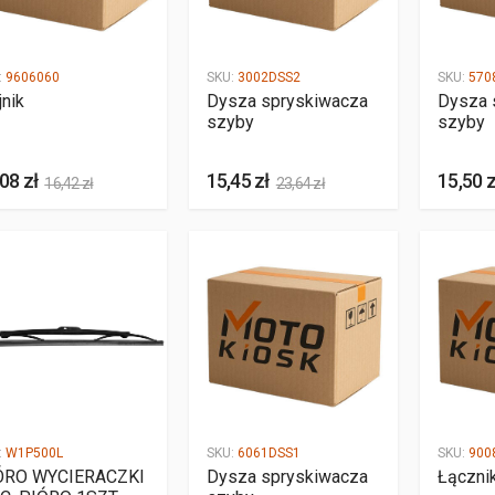
:
9606060
SKU:
3002DSS2
SKU:
570
jnik
Dysza spryskiwacza
Dysza 
szyby
szyby
08 zł
15,45 zł
15,50 z
16,42 zł
23,64 zł
:
W1P500L
SKU:
6061DSS1
SKU:
900
ÓRO WYCIERACZKI
Dysza spryskiwacza
Łączni