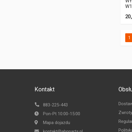
WY
W1
20,
1
Kontakt
Obsłu
Dostaw
883-225-443
Zwroty
Pon-Pt 10:00-15:00
Regula
Mapa dojazdu
Polity
kontakt@abnparts.pl