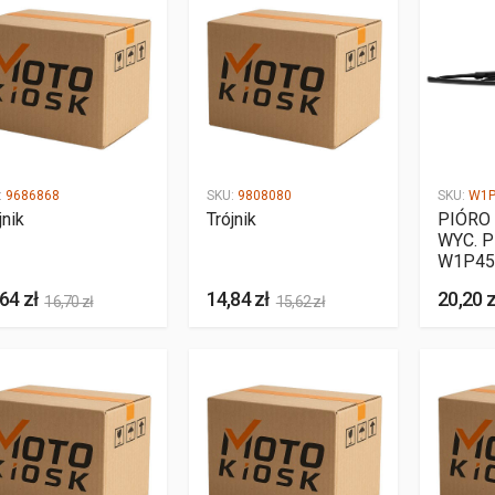
:
9686868
SKU:
9808080
SKU:
W1P
jnik
Trójnik
PIÓRO
WYC. P
W1P45
64 zł
14,84 zł
20,20 z
16,70 zł
15,62 zł