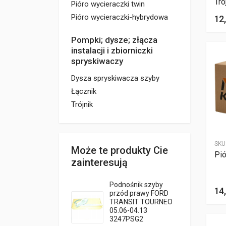
Tró
Pióro wycieraczki twin
Pióro wycieraczki-hybrydowa
12,
Pompki; dysze; złącza
instalacji i zbiorniczki
spryskiwaczy
Dysza spryskiwacza szyby
Łącznik
Trójnik
SKU
Może te produkty Cie
Pió
zainteresują
Podnośnik szyby
14,
przód prawy FORD
TRANSIT TOURNEO
05.06-04.13
3247PSG2