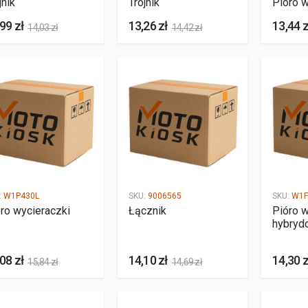
jnik
Trójnik
Pióro w
99 zł
13,26 zł
13,44 z
14,03 zł
14,42 zł
:
W1P430L
SKU:
9006565
SKU:
W1F
ro wycieraczki
Łącznik
Pióro w
hybryd
08 zł
14,10 zł
14,30 z
15,84 zł
14,69 zł