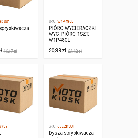
8DSS1
SKU:
W1P480L
spryskiwacza
PIÓRO WYCIERACZKI
WYC. PIÓRO 1SZT.
W1P480L
ł
20,88 zł
16,67 zł
24,12 zł
8989
SKU:
6522DSS1
k
Dysza spryskiwacza