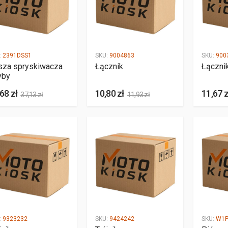
:
2391DSS1
SKU:
9004863
SKU:
900
sza spryskiwacza
Łącznik
Łączni
yby
68 zł
10,80 zł
11,67 z
37,13 zł
11,93 zł
:
9323232
SKU:
9424242
SKU:
W1P