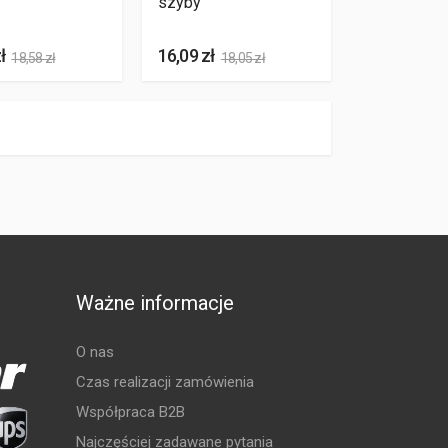
szyby
ł
16,09 zł
18,58 zł
18,05 zł
Ważne informacje
O nas
Czas realizacji zamówienia
Współpraca B2B
Najczęściej zadawane pytania