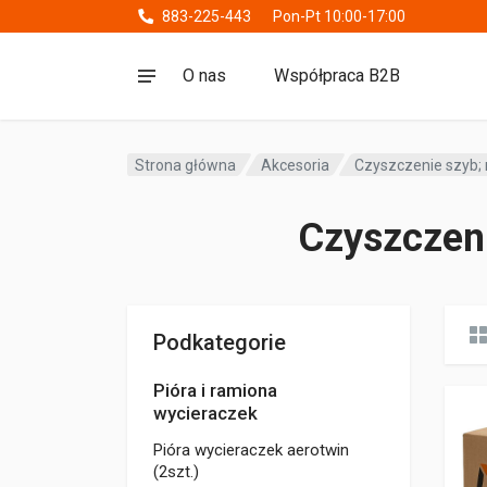
883-225-443
Pon-Pt 10:00-17:00
O nas
Współpraca B2B
Strona główna
Akcesoria
Czyszczenie szyb; 
Czyszczeni
Podkategorie
Pióra i ramiona
wycieraczek
Pióra wycieraczek aerotwin
(2szt.)