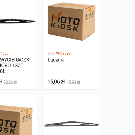
450L
SKU:
9009595
 WYCIERACZKI
Łącznik
IÓRO 1SZT.
0L
ł
15,06 zł
32,26 zł
15,93 zł