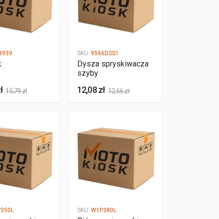
3939
SKU:
9566DSS1
k
Dysza spryskiwacza
szyby
ł
12,08 zł
15,79 zł
12,66 zł
350L
SKU:
W1P380L