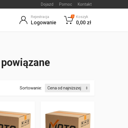
Dojazd
Pomoc
Kontakt
Rejestracja
Koszyk
0
Logowanie
0,00 zł
i powiązane
Sortowanie: