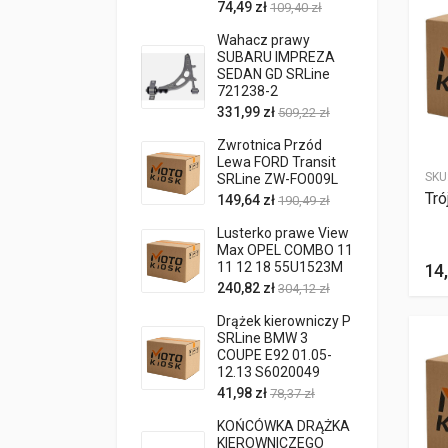
74,49 zł
109,40 zł
Wahacz prawy
SUBARU IMPREZA
SEDAN GD SRLine
721238-2
331,99 zł
509,22 zł
Zwrotnica Przód
Lewa FORD Transit
SKU
SRLine ZW-FO009L
Tró
149,64 zł
190,49 zł
Lusterko prawe View
Max OPEL COMBO 11
11 12 18 55U1523M
14,
240,82 zł
304,12 zł
Drążek kierowniczy P
SRLine BMW 3
COUPE E92 01.05-
12.13 S6020049
41,98 zł
78,37 zł
KOŃCÓWKA DRĄŻKA
KIEROWNICZEGO