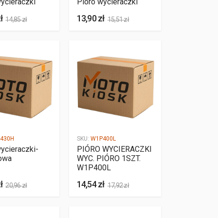
ycieraczki
Pióro wycieraczki
ł
13,90 zł
14,85 zł
15,51 zł
430H
SKU:
W1P400L
ycieraczki-
PIÓRO WYCIERACZKI
owa
WYC. PIÓRO 1SZT.
W1P400L
ł
14,54 zł
20,96 zł
17,92 zł