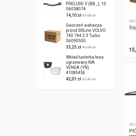
PRELUDE V (BB_), 10.
S6038074
14,10 zł
37,53 zł
SKU
Sworzeń wahacza
Tró
przód SRLine VOLVO
740 744 2.3 Turbo
S6090500
33,25 zł
41,95 zł
15,
Wkład lusterka lewy
ogrzewany KIA
VENGA (YN)
4108545E
42,01 zł
57,41 zł
SKU
PI