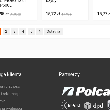
C. PIÓRO 1SZT.
szyby
P500L
95 zł
15,72 zł
15,77 z
31,05 zł
17,48 zł
(aktualna)
2
3
4
5
Ostatnia
ga klienta
Partnerzy
a i płatność
 i reklamacje
min
ka prywatności