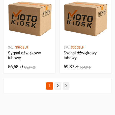
SKU:
SG65BL8
SKU:
SG60BL9
Sygnał dźwiękowy
Sygnał dźwiękowy
tubowy
tubowy
56,58 zł
59,87 zł
63,17 zł
65,09 zł
(aktualna)
1
2