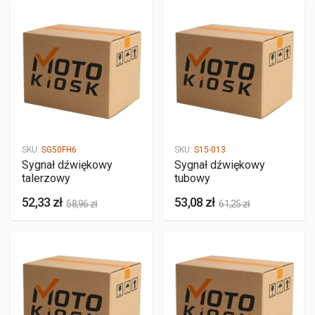
SKU:
SG50FH6
SKU:
S15-013
Sygnał dźwiękowy
Sygnał dźwiękowy
talerzowy
tubowy
52,33 zł
53,08 zł
58,96 zł
61,25 zł