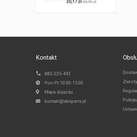
30,17 zł
44,93 zł
Kontakt
Obsłu
Dostaw
883-225-443
Zwroty
Pon-Pt 10:00-15:00
Regula
Mapa dojazdu
Polity
kontakt@abnparts.pl
Ustawi