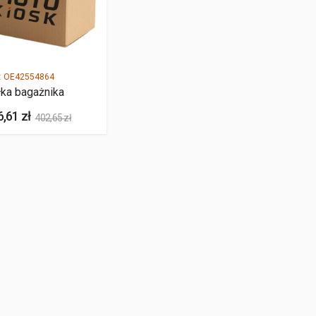
:
OE42554864
ka bagażnika
,61 zł
402,65 zł