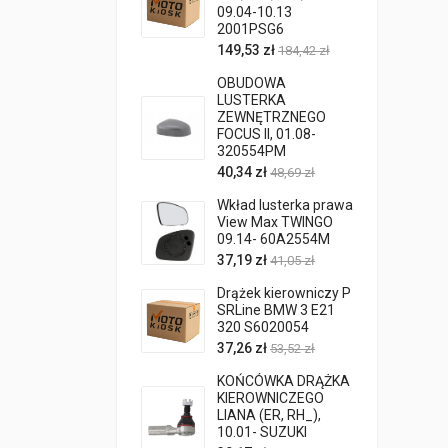
09.04-10.13
2001PSG6
149,53 zł
184,42 zł
OBUDOWA
LUSTERKA
ZEWNĘTRZNEGO
FOCUS II, 01.08-
320554PM
40,34 zł
48,69 zł
Wkład lusterka prawa
View Max TWINGO
09.14- 60A2554M
37,19 zł
41,05 zł
Drążek kierowniczy P
SRLine BMW 3 E21
320 S6020054
37,26 zł
53,52 zł
KOŃCÓWKA DRĄŻKA
KIEROWNICZEGO
LIANA (ER, RH_),
10.01- SUZUKI