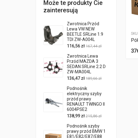
Może te produkty Cie
zainteresują
Zwrotnica Przód
Lewa VW NEW
SKU
BEETLE SRLine 1.9
TDI ZW-A004L
Pół
116,56 zł
167,44 zł
376
Zwrotnica Lewa
Przód MAZDA 3
SEDAN SRLine 2.2 D
ZW-MA004L
136,47 zł
189,66 zł
Podnośnik
elektryczny szyby
przód prawy
RENAULT TWINGO II
6004PSE2
138,99 zł
215,86 zł
Podnośnik szyby
prawy przód BMW 1
E81/E82/E87/E88