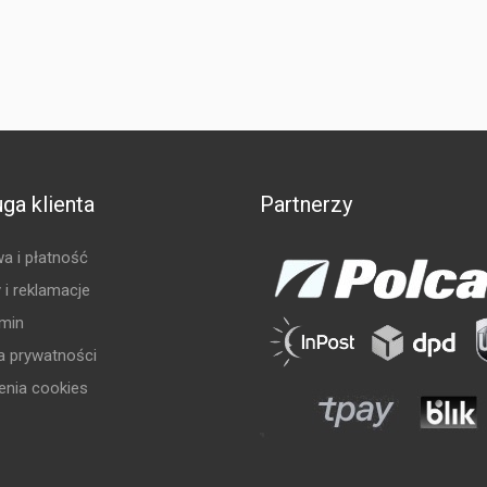
ga klienta
Partnerzy
a i płatność
 i reklamacje
min
ka prywatności
enia cookies