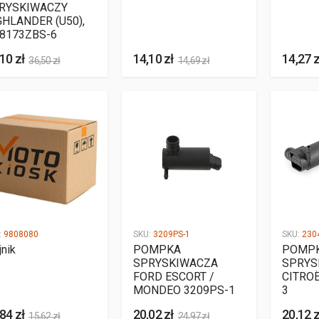
RYSKIWACZY
GHLANDER (U50),
 8173ZBS-6
10 zł
14,10 zł
14,27 z
36,50 zł
14,69 zł
:
9808080
SKU:
3209PS-1
SKU:
230
jnik
POMPKA
POMP
SPRYSKIWACZA
SPRYS
FORD ESCORT /
CITRO
MONDEO 3209PS-1
3
84 zł
20,02 zł
20,12 z
15,62 zł
24,97 zł