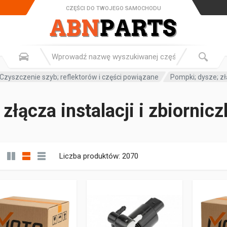
CZĘŚCI DO TWOJEGO SAMOCHODU
Czyszczenie szyb; reflektorów i części powiązane
Pompki; dysze; złą
złącza instalacji i zbiornic
Liczba produktów: 2070