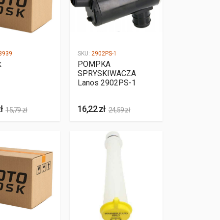
3939
SKU:
2902PS-1
k
POMPKA
SPRYSKIWACZA
Lanos 2902PS-1
ł
16,22 zł
15,79 zł
24,59 zł