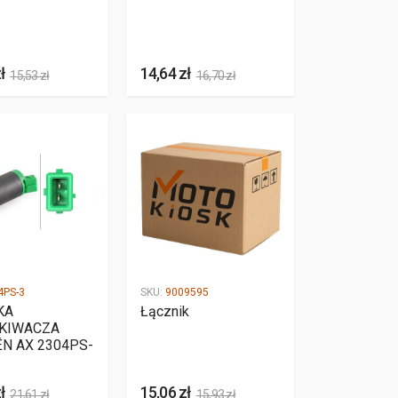
ł
14,64 zł
15,53 zł
16,70 zł
4PS-3
SKU:
9009595
KA
Łącznik
KIWACZA
ËN AX 2304PS-
ł
15,06 zł
21,61 zł
15,93 zł