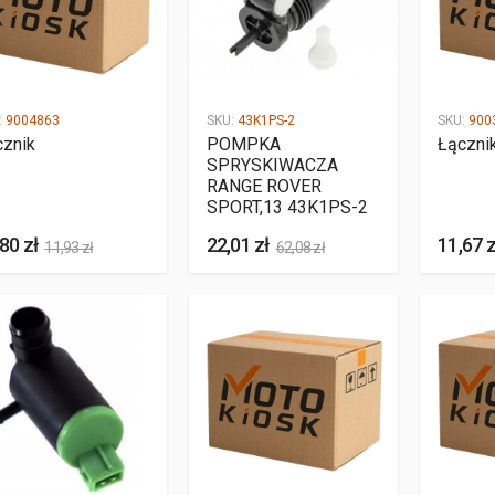
:
9004863
SKU:
43K1PS-2
SKU:
900
cznik
POMPKA
Łączni
SPRYSKIWACZA
RANGE ROVER
SPORT,13 43K1PS-2
80 zł
22,01 zł
11,67 z
11,93 zł
62,08 zł