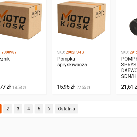
:
9008989
SKU:
2902PS-1S
SKU:
291
cznik
Pompka
POMP
spryskiwacza
SPRYS
DAEWO
SDN/H
77 zł
15,95 zł
21,61 z
18,58 zł
22,55 zł
(aktualna)
2
3
4
5
Ostatnia