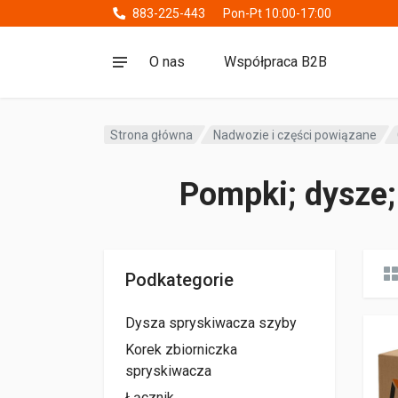
883-225-443
Pon-Pt 10:00-17:00
O nas
Współpraca B2B
Strona główna
Nadwozie i części powiązane
Pompki; dysze; 
Podkategorie
Dysza spryskiwacza szyby
Korek zbiorniczka
spryskiwacza
Łącznik