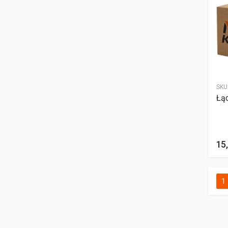
SKU
Łą
15,
1