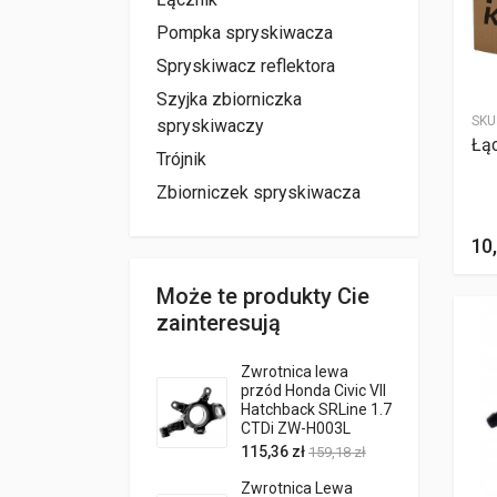
Pompka spryskiwacza
Spryskiwacz reflektora
Szyjka zbiorniczka
SKU
spryskiwaczy
Łą
Trójnik
Zbiorniczek spryskiwacza
10,
Może te produkty Cie
zainteresują
Zwrotnica lewa
przód Honda Civic VII
Hatchback SRLine 1.7
CTDi ZW-H003L
115,36 zł
159,18 zł
Zwrotnica Lewa