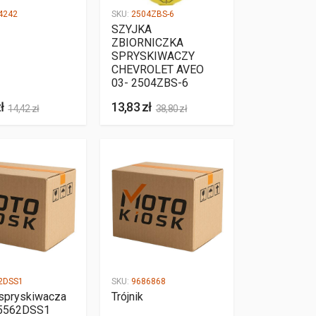
4242
SKU:
2504ZBS-6
SZYJKA
ZBIORNICZKA
SPRYSKIWACZY
CHEVROLET AVEO
03- 2504ZBS-6
ł
13,83 zł
14,42 zł
38,80 zł
2DSS1
SKU:
9686868
spryskiwacza
Trójnik
 5562DSS1