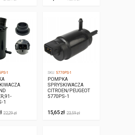
5PS-1
SKU:
5770PS-1
KA
POMPKA
KIWACZA
SPRYSKIWACZA
AND
CITROEN/PEUGEOT
R,91-
5770PS-1
S-1
ł
15,65 zł
22,29 zł
23,59 zł