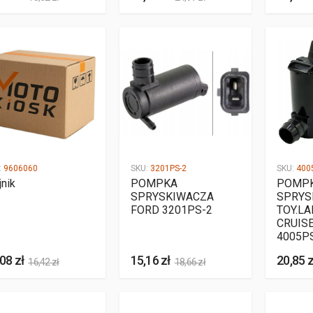
:
9606060
SKU:
3201PS-2
SKU:
400
jnik
POMPKA
POMP
SPRYSKIWACZA
SPRYS
FORD 3201PS-2
TOY.L
CRUISE
4005P
08 zł
15,16 zł
20,85 z
16,42 zł
18,66 zł