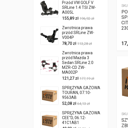
Przód VW GOLF V
SKU
SRLine 1.4 TSI ZW-
PO
A005L
SP
155,89 zł
196,92 zł
CI
Zwrotnica prawa
23
przód SRLine ZW-
V004P
17,
78,70 zł
113,28 zł
Zwrotnica prawa
przód Mazda 3
Sedan SRLine 2.0
MZR-CD ZW-
MA002P
121,27 zł
177,19 zł
SPRĘŻYNA GAZOWA
TOURAN, 07.10-
9563AB
52,08 zł
64,13 zł
SPRĘŻYNA GAZOWA
SKU
CEE"D, 06.12-
SZ
41C1AB1
ZB