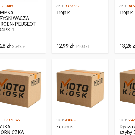
:
2304PS-1
SKU:
9323232
SKU:
942
MPKA
Trójnik
Trójnik
RYSKIWACZA
TROEN/PEUGEOT
04PS-1
28 zł
12,99 zł
13,26 z
25,42 zł
14,03 zł
:
8173ZBS-6
SKU:
9006565
SKU:
556
YJKA
Łącznik
Dysza 
IORNICZKA
szyby