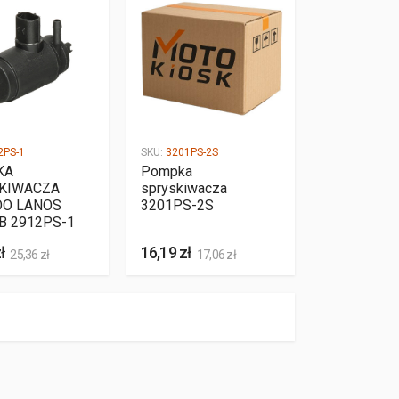
2PS-1
SKU:
3201PS-2S
KA
Pompka
KIWACZA
spryskiwacza
O LANOS
3201PS-2S
B 2912PS-1
ł
16,19 zł
25,36 zł
17,06 zł