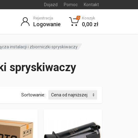
Dojazd
Pomoc
Kontakt
Rejestracja
Koszyk
0
Logowanie
0,00 zł
cza instalacji i zbiorniczki spryskiwaczy
zki spryskiwaczy
Sortowanie: