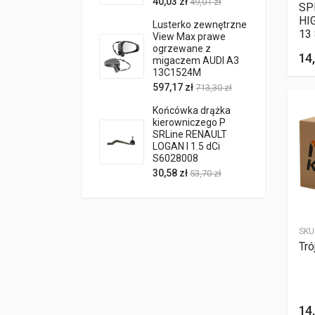
40,03 zł
49,01 zł
SP
HI
Lusterko zewnętrzne
13
View Max prawe
ogrzewane z
14,
migaczem AUDI A3
13C1524M
597,17 zł
713,30 zł
Końcówka drążka
kierowniczego P
SRLine RENAULT
LOGAN I 1.5 dCi
S6028008
30,58 zł
53,70 zł
SKU
Tró
14,