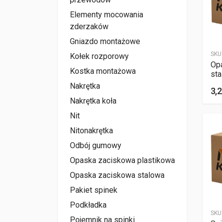
Elementy mocowania
zderzaków
Gniazdo montażowe
SKU
Kołek rozporowy
Op
Kostka montażowa
st
Nakrętka
3,2
Nakrętka koła
Nit
Nitonakrętka
Odbój gumowy
Opaska zaciskowa plastikowa
Opaska zaciskowa stalowa
Pakiet spinek
Podkładka
SKU
Pojemnik na spinki