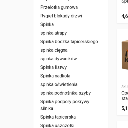
Spi
Przelotka gumowa
Rygiel blokady drzwi
4,6
Spinka
spinka atrapy
Spinka boczka tapicerskiego
spinka cięgna
spinka dywaników
Spinka listwy
Spinka nadkola
spinka oświetlenia
SKU
Op
spinka podnośnika szyby
st
Spinka podpory pokrywy
5,1
silnika
Spinka tapicerska
Spinka uszczelki