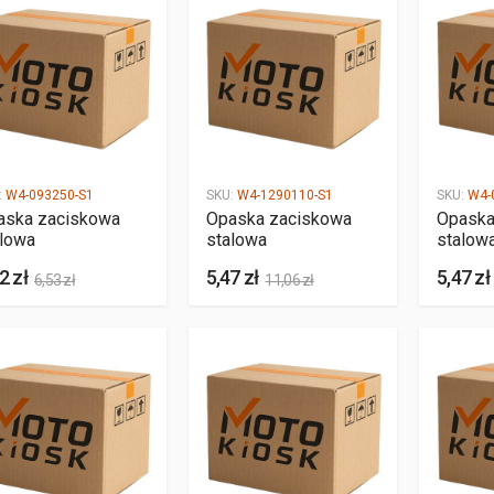
:
W4-093250-S1
SKU:
W4-1290110-S1
SKU:
W4-
aska zaciskowa
Opaska zaciskowa
Opaska
alowa
stalowa
stalow
2 zł
5,47 zł
5,47 zł
6,53 zł
11,06 zł