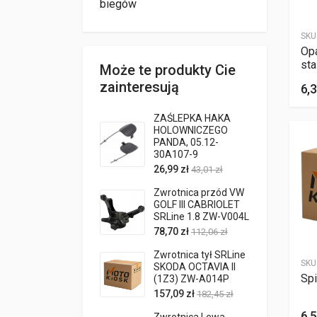
biegów
SKU
Op
st
Może te produkty Cie
zainteresują
6,3
ZAŚLEPKA HAKA
HOLOWNICZEGO
PANDA, 05.12-
30A107-9
26,99 zł
43,01 zł
Zwrotnica przód VW
GOLF III CABRIOLET
SRLine 1.8 ZW-V004L
78,70 zł
112,06 zł
Zwrotnica tył SRLine
SKU
SKODA OCTAVIA II
Spi
(1Z3) ZW-A014P
157,09 zł
182,45 zł
6,5