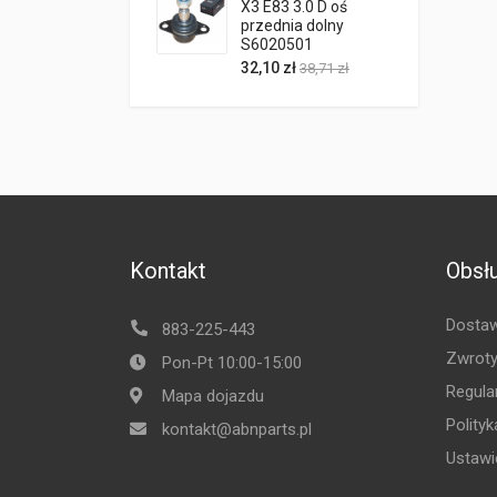
X3 E83 3.0 D oś
przednia dolny
S6020501
32,10 zł
38,71 zł
Kontakt
Obsłu
Dostaw
883-225-443
Zwroty
Pon-Pt 10:00-15:00
Regula
Mapa dojazdu
Polity
kontakt@abnparts.pl
Ustawi