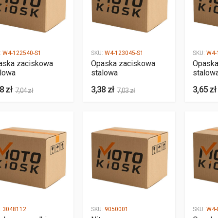
:
W4-122540-S1
SKU:
W4-123045-S1
SKU:
W4-
aska zaciskowa
Opaska zaciskowa
Opaska
alowa
stalowa
stalow
8 zł
3,38 zł
3,65 zł
7,04 zł
7,03 zł
:
3048112
SKU:
9050001
SKU:
W4-