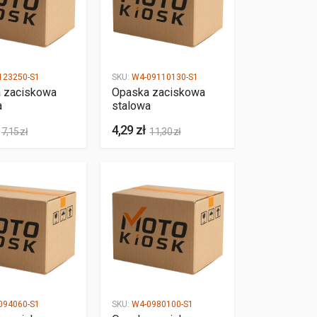
123250-S1
SKU:
W4-09110130-S1
 zaciskowa
Opaska zaciskowa
a
stalowa
4,29 zł
7,15 zł
11,30 zł
094060-S1
SKU:
W4-0980100-S1