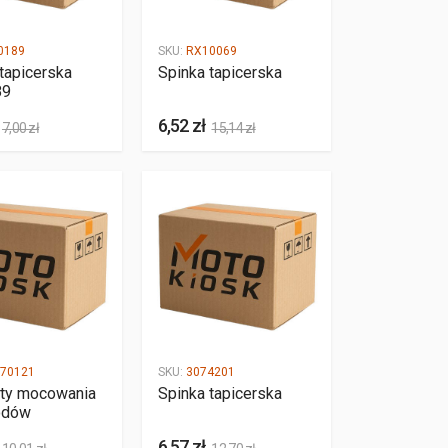
0189
SKU:
RX10069
tapicerska
Spinka tapicerska
89
6,52 zł
7,00 zł
15,14 zł
70121
SKU:
3074201
ty mocowania
Spinka tapicerska
odów
6,57 zł