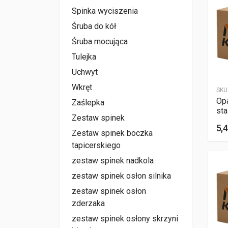
Spinka wyciszenia
Śruba do kół
Śruba mocująca
Tulejka
Uchwyt
Wkręt
SKU
Op
Zaślepka
st
Zestaw spinek
5,4
Zestaw spinek boczka
tapicerskiego
zestaw spinek nadkola
zestaw spinek osłon silnika
zestaw spinek osłon
zderzaka
zestaw spinek osłony skrzyni