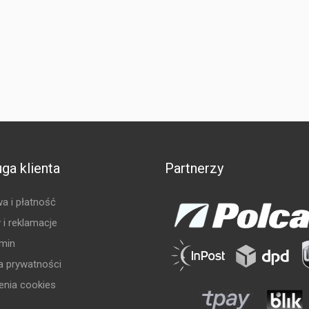
ga klienta
Partnerzy
a i płatność
 i reklamacje
min
ka prywatności
enia cookies