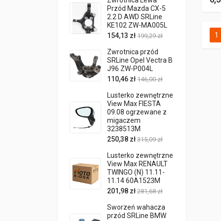
Zwrotnica Lewa
Przód Mazda CX-5
2.2 D AWD SRLine
KE102 ZW-MA005L
1
154,13 zł
199,29 zł
Zwrotnica przód
SRLine Opel Vectra B
J96 ZW-P004L
110,46 zł
146,00 zł
Lusterko zewnętrzne
View Max FIESTA
09.08 ogrzewane z
migaczem
3238513M
250,38 zł
315,09 zł
Lusterko zewnętrzne
View Max RENAULT
TWINGO (N) 11.11-
11.14 60A1523M
201,98 zł
281,68 zł
Sworzeń wahacza
przód SRLine BMW