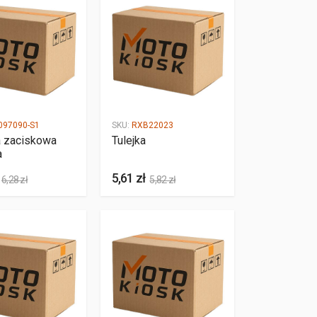
097090-S1
SKU:
RXB22023
 zaciskowa
Tulejka
a
5,61 zł
6,28 zł
5,82 zł