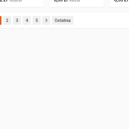
13,50 zł
9,63 zł
(aktualna)
2
3
4
5
Ostatnia