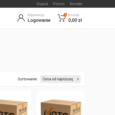
Dojazd
Pomoc
Kontakt
Rejestracja
Koszyk
0
Logowanie
0,00 zł
Sortowanie: