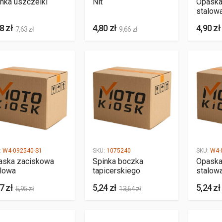
nka uszczelki
Nit
Opaska
stalow
8 zł
4,80 zł
4,90 zł
7,63 zł
9,66 zł
:
W4-092540-S1
SKU:
1075240
SKU:
W4-
aska zaciskowa
Spinka boczka
Opaska
alowa
tapicerskiego
stalow
7 zł
5,24 zł
5,24 zł
5,95 zł
13,64 zł