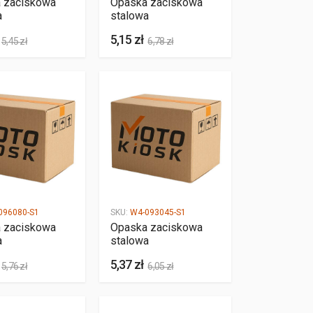
 zaciskowa
Opaska zaciskowa
a
stalowa
5,15 zł
5,45 zł
6,78 zł
096080-S1
SKU:
W4-093045-S1
 zaciskowa
Opaska zaciskowa
a
stalowa
5,37 zł
5,76 zł
6,05 zł