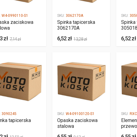
:
W4-0990110-S1
SKU:
3062170A
SKU:
305
aska zaciskowa
Spinka tapicerska
Spinka 
alowa
3062170A
30501
3 zł
6,52 zł
6,52 zł
7,14 zł
13,28 zł
:
3090245
SKU:
W4-09100120-S1
SKU:
RXC
nka tapicerska
Opaska zaciskowa
Elemen
stalowa
przew
2 zł
6,55 zł
6,55 zł