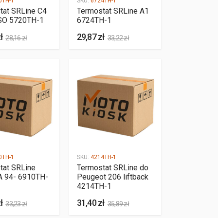
0TH-1
SKU:
6724TH-1
tat SRLine C4
Termostat SRLine A1
SO 5720TH-1
6724TH-1
ł
29,87 zł
28,16 zł
33,22 zł
0TH-1
SKU:
4214TH-1
tat SRLine
Termostat SRLine do
A 94- 6910TH-
Peugeot 206 liftback
4214TH-1
ł
31,40 zł
33,23 zł
35,89 zł