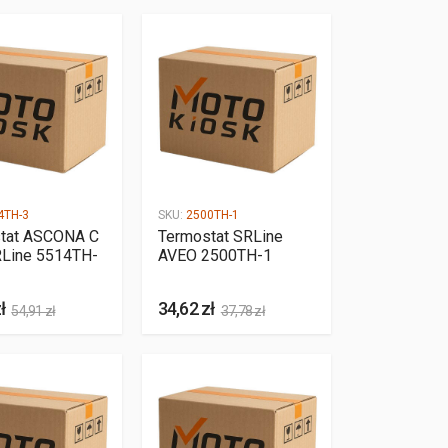
4TH-3
SKU:
2500TH-1
tat ASCONA C
Termostat SRLine
RLine 5514TH-
AVEO 2500TH-1
ł
34,62 zł
54,91 zł
37,78 zł