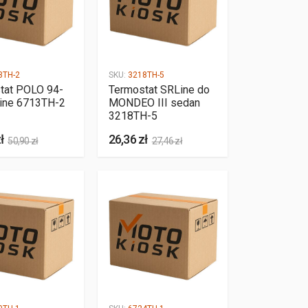
3TH-2
SKU:
3218TH-5
tat POLO 94-
Termostat SRLine do
ine 6713TH-2
MONDEO III sedan
3218TH-5
ł
26,36 zł
50,90 zł
27,46 zł