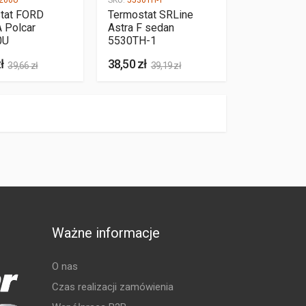
200U
SKU:
5530TH-1
tat FORD
Termostat SRLine
Polcar
Astra F sedan
0U
5530TH-1
ł
38,50 zł
39,66 zł
39,19 zł
Ważne informacje
O nas
Czas realizacji zamówienia