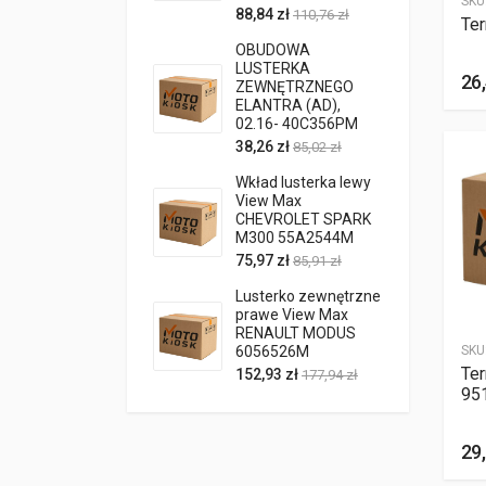
SKU
88,84 zł
110,76 zł
Te
OBUDOWA
LUSTERKA
26,
ZEWNĘTRZNEGO
ELANTRA (AD),
02.16- 40C356PM
38,26 zł
85,02 zł
Wkład lusterka lewy
View Max
CHEVROLET SPARK
M300 55A2544M
75,97 zł
85,91 zł
Lusterko zewnętrzne
prawe View Max
RENAULT MODUS
SKU
6056526M
Te
152,93 zł
177,94 zł
95
29,