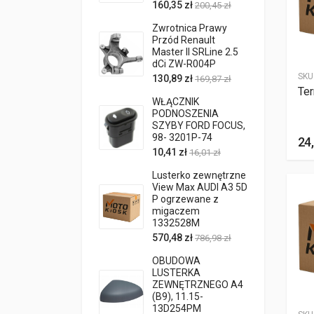
160,35 zł
200,45 zł
Zwrotnica Prawy
Przód Renault
Master II SRLine 2.5
dCi ZW-R004P
SKU
130,89 zł
169,87 zł
Te
WŁĄCZNIK
PODNOSZENIA
SZYBY FORD FOCUS,
98- 3201P-74
24,
10,41 zł
16,01 zł
Lusterko zewnętrzne
View Max AUDI A3 5D
P ogrzewane z
migaczem
1332528M
570,48 zł
786,98 zł
OBUDOWA
LUSTERKA
ZEWNĘTRZNEGO A4
(B9), 11.15-
13D254PM