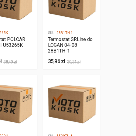
265K
SKU:
28B1TH-1
tat POLCAR
Termostat SRLine do
I U53265K
LOGAN 04-08
28B1TH-1
ł
35,96 zł
38,49 zł
39,31 zł