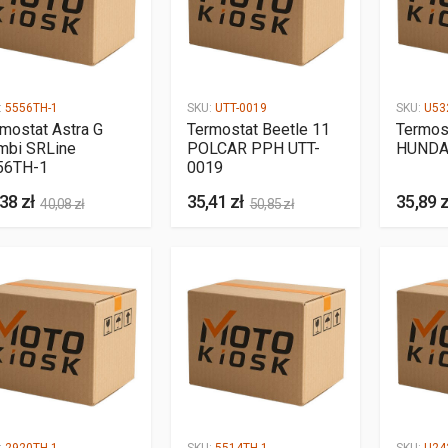
:
5556TH-1
SKU:
UTT-0019
SKU:
U53
mostat Astra G
Termostat Beetle 11
Termos
mbi SRLine
POLCAR PPH UTT-
HUNDA
56TH-1
0019
38 zł
35,41 zł
35,89 z
40,08 zł
50,85 zł