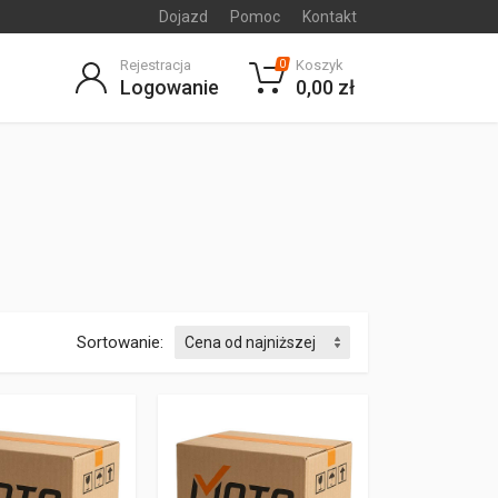
Dojazd
Pomoc
Kontakt
Rejestracja
Koszyk
0
Logowanie
0,00 zł
Sortowanie: