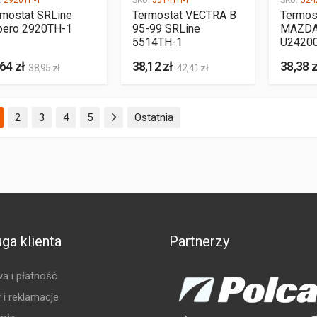
:
2920TH-1
SKU:
5514TH-1
SKU:
U24
rmostat SRLine
Termostat VECTRA B
Termos
pero 2920TH-1
95-99 SRLine
MAZDA 
5514TH-1
U2420
64 zł
38,12 zł
38,38 z
38,95 zł
42,41 zł
(aktualna)
2
3
4
5
Ostatnia
ga klienta
Partnerzy
a i płatność
 i reklamacje