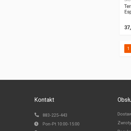
SKU
Te
Es
37,
1
Kontakt
Obsłu
Dostaw
883-225-443
Zwroty
Pon-Pt 10:00-15:00