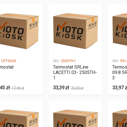
:
UTT-0020
SKU:
2505TH-1
SKU:
551
rmostat
Termostat SRLine
Termos
LACETTI 03- 2505TH-
09.8 S
1
3
45 zł
33,39 zł
33,97 z
47,48 zł
35,92 zł