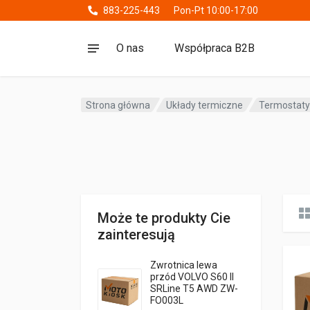
883-225-443
Pon-Pt 10:00-17:00
O nas
Współpraca B2B
Strona główna
Układy termiczne
Termostat
Może te produkty Cie
zainteresują
Zwrotnica lewa
przód VOLVO S60 II
SRLine T5 AWD ZW-
FO003L