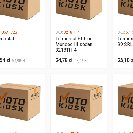
:
U6A1C2S
SKU:
3218TH-4
SKU:
671
rmostat
Termostat SRLine
Termos
Mondeo III sedan
99 SRL
3218TH-4
54 zł
24,78 zł
26,10 z
64,98 zł
25,96 zł