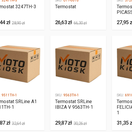
:
3247TH-3
SKU:
UTT-0010
SKU:
572
rmostat 3247TH-3
Termostat
Termos
PICAS
44 zł
26,63 zł
27,95 z
28,90 zł
66,30 zł
:
9511TH-1
SKU:
9563TH-1
SKU:
691
rmostat SRLine A1
Termostat SRLine
Termos
11TH-1
IBIZA V 9563TH-1
FELICI
1
87 zł
29,87 zł
31,35 z
32,64 zł
30,26 zł