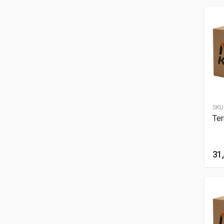
SKU
Te
31,